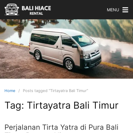
Skip
MENU
to
content
Bali
Hiace
Rental
Sewa
Hiace
Home
Posts tagged “Tirtayatra Bali Timur”
Di
Tag:
Tirtayatra Bali Timur
Bali
Dengan
Harga
Perjalanan Tirta Yatra di Pura Bali
Murah