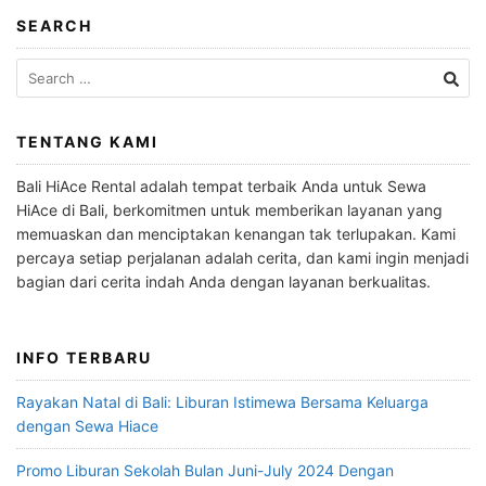
SEARCH
Search
for:
TENTANG KAMI
Bali HiAce Rental adalah tempat terbaik Anda untuk Sewa
HiAce di Bali, berkomitmen untuk memberikan layanan yang
memuaskan dan menciptakan kenangan tak terlupakan. Kami
percaya setiap perjalanan adalah cerita, dan kami ingin menjadi
bagian dari cerita indah Anda dengan layanan berkualitas.
INFO TERBARU
Rayakan Natal di Bali: Liburan Istimewa Bersama Keluarga
dengan Sewa Hiace
Promo Liburan Sekolah Bulan Juni-July 2024 Dengan