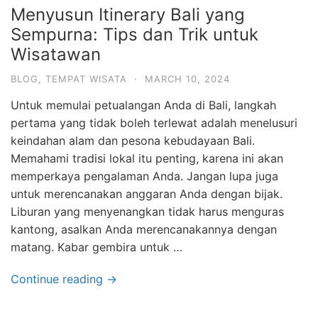
Dan
Menyusun Itinerary Bali yang
Layanan
Sempurna: Tips dan Trik untuk
Berkualitas
Wisatawan
BLOG
,
TEMPAT WISATA
·
MARCH 10, 2024
Untuk memulai petualangan Anda di Bali, langkah
pertama yang tidak boleh terlewat adalah menelusuri
keindahan alam dan pesona kebudayaan Bali.
Memahami tradisi lokal itu penting, karena ini akan
memperkaya pengalaman Anda. Jangan lupa juga
untuk merencanakan anggaran Anda dengan bijak.
Liburan yang menyenangkan tidak harus menguras
kantong, asalkan Anda merencanakannya dengan
matang. Kabar gembira untuk …
Continue reading →