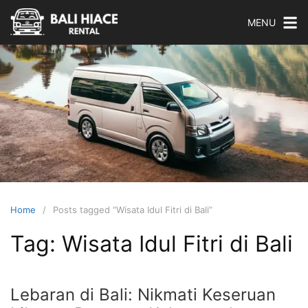
Skip
MENU
to
content
Bali
Hiace
Rental
Sewa
Hiace
Home
Posts tagged “Wisata Idul Fitri di Bali”
Di
Tag:
Wisata Idul Fitri di Bali
Bali
Dengan
Harga
Lebaran di Bali: Nikmati Keseruan
Murah