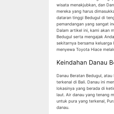
wisata menakjubkan, dan Dana
mereka yang harus dimasukkan
dataran tinggi Bedugul di te
pemandangan yang sangat in
Dalam artikel ini, kami aka
Bedugul serta mengajak Anda
sekitarnya bersama keluarga 
menyewa Toyota Hiace melalui
Keindahan Danau B
Danau Beratan Bedugul, atau 
terkenal di Bali. Danau ini m
lokasinya yang berada di ket
laut. Air danau yang tenang 
untuk pura yang terkenal, Pur
danau.