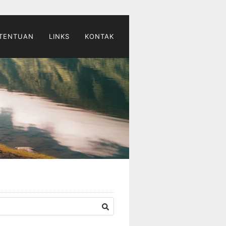
ETENTUAN
LINKS
KONTAK