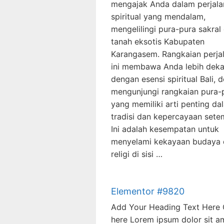
mengajak Anda dalam perjala
spiritual yang mendalam,
mengelilingi pura-pura sakral 
tanah eksotis Kabupaten
Karangasem. Rangkaian perja
ini membawa Anda lebih deka
dengan esensi spiritual Bali, 
mengunjungi rangkaian pura-
yang memiliki arti penting da
tradisi dan kepercayaan sete
Ini adalah kesempatan untuk
menyelami kekayaan budaya 
religi di sisi …
Elementor #9820
Add Your Heading Text Here 
here Lorem ipsum dolor sit a