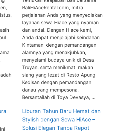
ng
Temukan keajaiban Bali bersama
ten,
BaliHiAceRental.com, mitra
istus,
perjalanan Anda yang menyediakan
layanan sewa Hiace yang nyaman
asih
dan andal. Dengan Hiace kami,
pul
Anda dapat menjelajahi keindahan
n
Kintamani dengan pemandangan
sama
alamnya yang menakjubkan,
.
menyelami budaya unik di Desa
Truyan, serta menikmati makan
badah
siang yang lezat di Resto Apung
n
Kedisan dengan pemandangan
danau yang mempesona.
Bersantailah di Toya Devasya, …
ura
Liburan Tahun Baru Hemat dan
Stylish dengan Sewa HiAce –
Solusi Elegan Tanpa Repot
ini