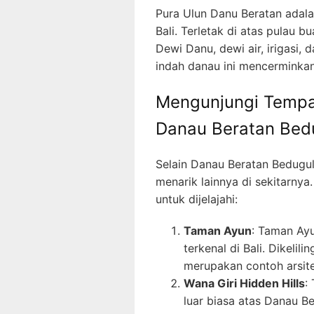
Pura Ulun Danu Beratan adalah
Bali. Terletak di atas pulau 
Dewi Danu, dewi air, irigasi, 
indah danau ini mencerminkan 
Mengunjungi Tempat
Danau Beratan Bed
Selain Danau Beratan Bedugu
menarik lainnya di sekitarnya
untuk dijelajahi:
Taman Ayun
: Taman Ayu
terkenal di Bali. Dikelil
merupakan contoh arsite
Wana Giri Hidden Hills
:
luar biasa atas Danau B