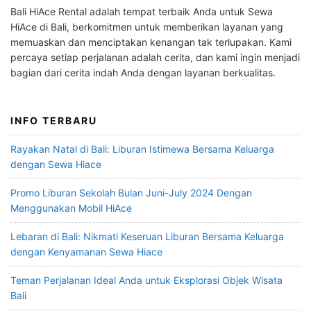
Bali HiAce Rental adalah tempat terbaik Anda untuk Sewa
HiAce di Bali, berkomitmen untuk memberikan layanan yang
memuaskan dan menciptakan kenangan tak terlupakan. Kami
percaya setiap perjalanan adalah cerita, dan kami ingin menjadi
bagian dari cerita indah Anda dengan layanan berkualitas.
INFO TERBARU
Rayakan Natal di Bali: Liburan Istimewa Bersama Keluarga
dengan Sewa Hiace
Promo Liburan Sekolah Bulan Juni-July 2024 Dengan
Menggunakan Mobil HiAce
Lebaran di Bali: Nikmati Keseruan Liburan Bersama Keluarga
dengan Kenyamanan Sewa Hiace
Teman Perjalanan Ideal Anda untuk Eksplorasi Objek Wisata
Bali