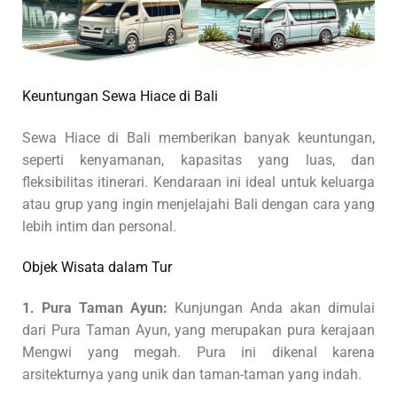
Keuntungan Sewa Hiace di Bali
Sewa Hiace di Bali memberikan banyak keuntungan,
seperti kenyamanan, kapasitas yang luas, dan
fleksibilitas itinerari. Kendaraan ini ideal untuk keluarga
atau grup yang ingin menjelajahi Bali dengan cara yang
lebih intim dan personal.
Objek Wisata dalam Tur
1. Pura Taman Ayun:
Kunjungan Anda akan dimulai
dari Pura Taman Ayun, yang merupakan pura kerajaan
Mengwi yang megah. Pura ini dikenal karena
arsitekturnya yang unik dan taman-taman yang indah.