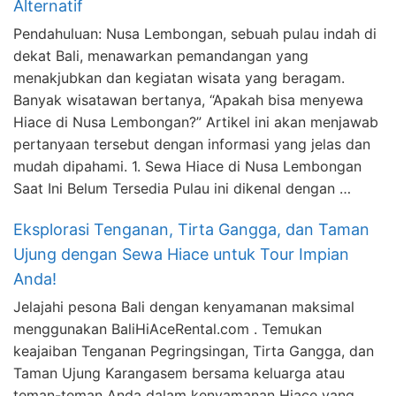
Alternatif
Pendahuluan: Nusa Lembongan, sebuah pulau indah di
dekat Bali, menawarkan pemandangan yang
menakjubkan dan kegiatan wisata yang beragam.
Banyak wisatawan bertanya, “Apakah bisa menyewa
Hiace di Nusa Lembongan?” Artikel ini akan menjawab
pertanyaan tersebut dengan informasi yang jelas dan
mudah dipahami. 1. Sewa Hiace di Nusa Lembongan
Saat Ini Belum Tersedia Pulau ini dikenal dengan …
Eksplorasi Tenganan, Tirta Gangga, dan Taman
Ujung dengan Sewa Hiace untuk Tour Impian
Anda!
Jelajahi pesona Bali dengan kenyamanan maksimal
menggunakan BaliHiAceRental.com . Temukan
keajaiban Tenganan Pegringsingan, Tirta Gangga, dan
Taman Ujung Karangasem bersama keluarga atau
teman-teman Anda dalam kenyamanan Hiace yang