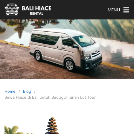
MENU
Home
Blog
Sewa Hiace di Bali untuk Bedugul Tanah Lot Tour