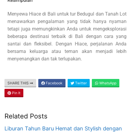
Kesimpulan
Menyewa Hiace di Bali untuk tur Bedugul dan Tanah Lot
menawarkan pengalaman yang tidak hanya nyaman
tetapi juga memungkinkan Anda untuk mengeksplorasi
beberapa destinasi terbaik di Bali dengan cara yang
santai dan fleksibel. Dengan Hiace, perjalanan Anda
bersama keluarga atau teman akan menjadi lebih
menyenangkan dan tak terlupakan.
SHARE THIS
Facebook
Twitter
WhatsApp
Pin It
Related Posts
Liburan Tahun Baru Hemat dan Stylish dengan