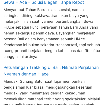
Sewa HiAce – Solusi Elegan Tanpa Repot
Menyambut Tahun Baru selalu spesial, namun
seringkali diiringi kekhawatiran akan biaya yang
melonjak. Inilah saatnya mempertimbangkan Sewa
HiAce sebagai kunci perayaan Tahun Baru Anda yang
hemat sekaligus penuh gaya. Bayangkan menjelajahi
pesona Bali dalam kenyamanan sebuah HiAce.
Kendaraan ini bukan sekadar transportasi, tapi sebuah
ruang pribadi berjalan dengan kabin luas dan fitur-fitur
canggih. Ini artinya …
Petualangan Trekking di Bali: Nikmati Perjalanan
Nyaman dengan Hiace
Mendaki Gunung Batur saat fajar memberikan
pengalaman luar biasa, menggabungkan keseruan
mendaki yang menantang dengan kekaguman
menyaksikan matahari terbit yang spektakuler. Melalui
terain unik berupa batuan dan pasir, setiap langkah