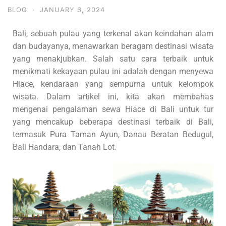
BLOG
·
JANUARY 6, 2024
Bali, sebuah pulau yang terkenal akan keindahan alam
dan budayanya, menawarkan beragam destinasi wisata
yang menakjubkan. Salah satu cara terbaik untuk
menikmati kekayaan pulau ini adalah dengan menyewa
Hiace, kendaraan yang sempurna untuk kelompok
wisata. Dalam artikel ini, kita akan membahas
mengenai pengalaman sewa Hiace di Bali untuk tur
yang mencakup beberapa destinasi terbaik di Bali,
termasuk Pura Taman Ayun, Danau Beratan Bedugul,
Bali Handara, dan Tanah Lot.